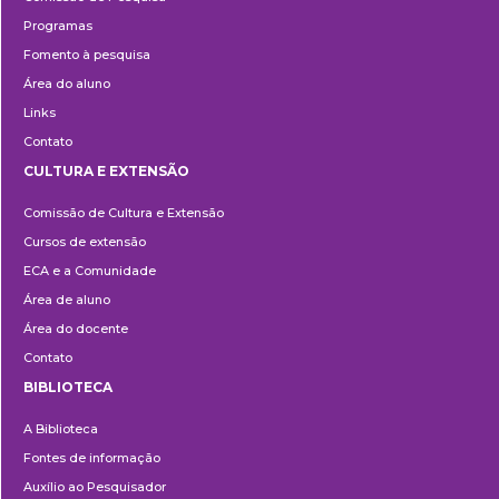
Programas
Fomento à pesquisa
Área do aluno
Links
Contato
CULTURA E EXTENSÃO
Cultura
Comissão de Cultura e Extensão
e
Cursos de extensão
Extensão
ECA e a Comunidade
Área de aluno
Área do docente
Contato
BIBLIOTECA
Biblioteca
A Biblioteca
Fontes de informação
Auxílio ao Pesquisador