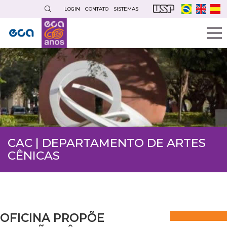
Pular
LOGIN
CONTATO
SISTEMAS
para
o
conteúdo
principal
CAC | DEPARTAMENTO DE ARTES
CÊNICAS
OFICINA PROPÕE