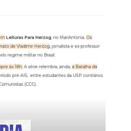
 em
Leituras Para Herzog
, no MariAntonia.
Os
sinato de Vladimir Herzog
, jornalista e ex-professor
o regime militar no Brasil.
mpre às 18h.
A série relembra, ainda,
a Batalha da
eríodo pré-AI5, entre estudantes da USP contrários
Comunistas (CCC).