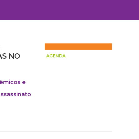
S
AS NO
AGENDA
dêmicos e
assassinato