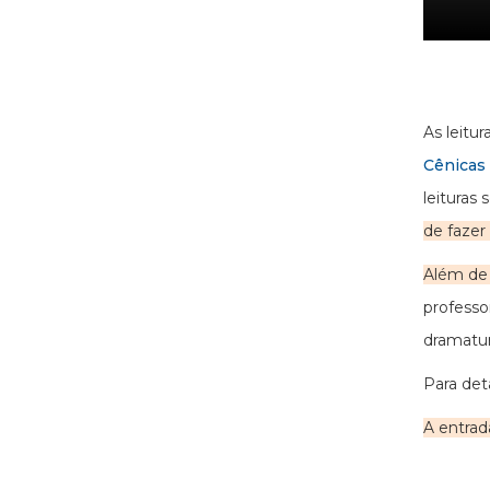
As leitu
Cênicas
leituras
de fazer 
Além de 
profess
dramatur
Para det
A entrada