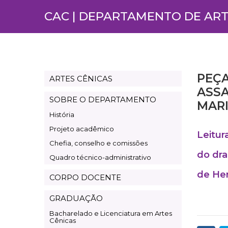
CAC | DEPARTAMENTO DE ART
PEÇA
ARTES CÊNICAS
Departamento
ASSA
Artes
SOBRE O DEPARTAMENTO
MAR
Cênicas
História
Projeto acadêmico
Leitur
Chefia, conselho e comissões
do dra
Quadro técnico-administrativo
de He
CORPO DOCENTE
GRADUAÇÃO
Bacharelado e Licenciatura em Artes
Cênicas