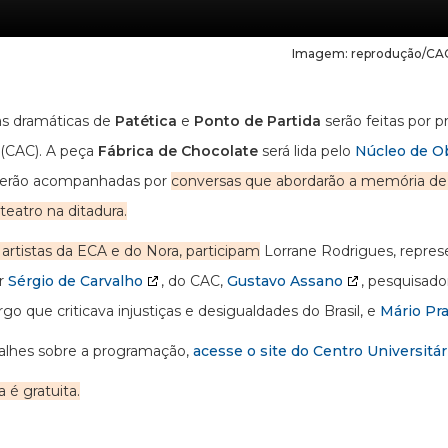
Imagem: reprodução/CA
ras dramáticas de
Patética
e
Ponto de Partida
serão feitas por 
(CAC). A peça
Fábrica de Chocolate
será lida pelo
Núcleo de O
 serão acompanhadas por
conversas que abordarão a memória de 
teatro na ditadura.
artistas da ECA e do Nora, participam
Lorrane Rodrigues, repre
or
Sérgio de Carvalho
, do CAC,
Gustavo Assano
, pesquisado
go que criticava injustiças e desigualdades do Brasil, e
Mário Pra
alhes sobre a programação,
acesse o site do Centro Universitá
 é gratuita.