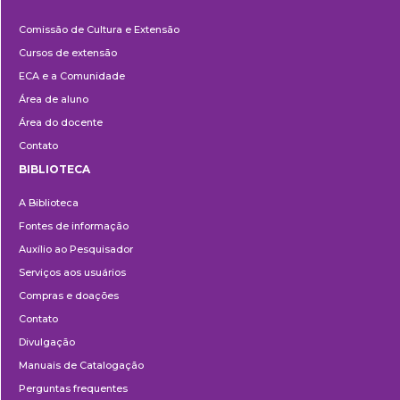
Cultura
Comissão de Cultura e Extensão
e
Cursos de extensão
Extensão
ECA e a Comunidade
Área de aluno
Área do docente
Contato
BIBLIOTECA
Biblioteca
A Biblioteca
Fontes de informação
Auxílio ao Pesquisador
Serviços aos usuários
Compras e doações
Contato
Divulgação
Manuais de Catalogação
Perguntas frequentes