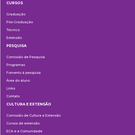
CURSOS
Ensino
Graduação
Pós-Graduação
Técnico
Extensão
PESQUISA
Pesquisa
Comissão de Pesquisa
Programas
Fomento à pesquisa
Área do aluno
Links
Contato
CULTURA E EXTENSÃO
Cultura
Comissão de Cultura e Extensão
e
Cursos de extensão
Extensão
ECA e a Comunidade