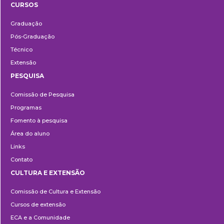
CURSOS
Ensino
Graduação
Pós-Graduação
Técnico
Extensão
PESQUISA
Pesquisa
Comissão de Pesquisa
Programas
Fomento à pesquisa
Área do aluno
Links
Contato
CULTURA E EXTENSÃO
Cultura
Comissão de Cultura e Extensão
e
Cursos de extensão
Extensão
ECA e a Comunidade