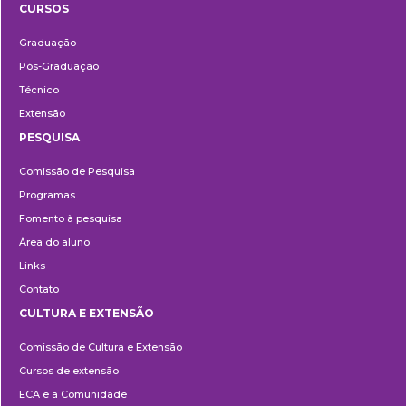
CURSOS
Ensino
Graduação
Pós-Graduação
Técnico
Extensão
PESQUISA
Pesquisa
Comissão de Pesquisa
Programas
Fomento à pesquisa
Área do aluno
Links
Contato
CULTURA E EXTENSÃO
Cultura
Comissão de Cultura e Extensão
e
Cursos de extensão
Extensão
ECA e a Comunidade