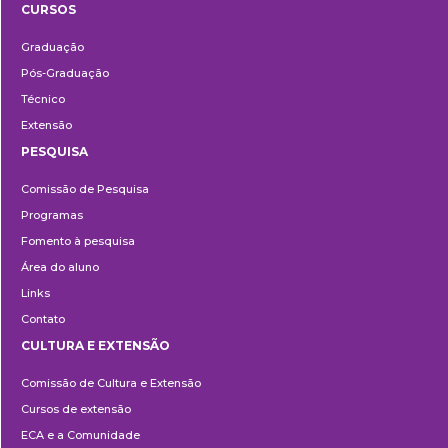
CURSOS
Ensino
Graduação
Pós-Graduação
Técnico
Extensão
PESQUISA
Pesquisa
Comissão de Pesquisa
Programas
Fomento à pesquisa
Área do aluno
Links
Contato
CULTURA E EXTENSÃO
Cultura
Comissão de Cultura e Extensão
e
Cursos de extensão
Extensão
ECA e a Comunidade