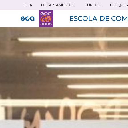
ECA
DEPARTAMENTOS
CURSOS
PESQUIS
Pular
para
ESCOLA DE COM
o
conteúdo
principal