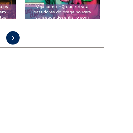
a os
Veja como HQ que retrata
 em
bastidores do brega no Pará
tos
consegue desenhar o som