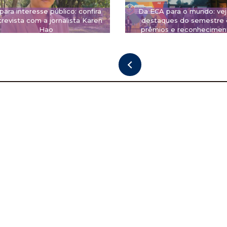
 para interesse público: confira
Da ECA para o mundo: vej
revista com a jornalista Karen
destaques do semestre
Hao
prêmios e reconhecimen