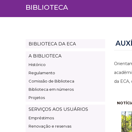
BIBLIOTECA
AUX
BIBLIOTECA DA ECA
Page
Biblioteca
A BIBLIOTECA
Orientam
Histórico
acadêmic
Regulamento
Comissão de Biblioteca
da ECA, 
Biblioteca em números
Projetos
Pagi
NOTÍCI
SERVIÇOS AOS USUÁRIOS
Empréstimos
Renovação e reservas