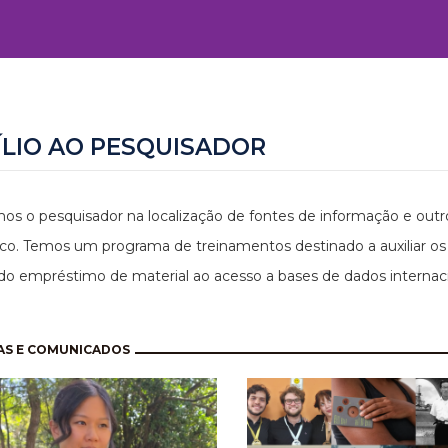
ÍLIO AO PESQUISADOR
os o pesquisador na localização de fontes de informação e outro
o. Temos um programa de treinamentos destinado a auxiliar os u
do empréstimo de material ao acesso a bases de dados internaci
nação
AS E COMUNICADOS