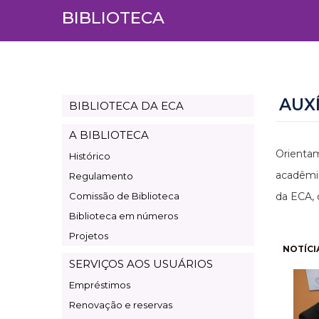
BIBLIOTECA
AUX
BIBLIOTECA DA ECA
Page
Biblioteca
A BIBLIOTECA
Orientam
Histórico
acadêmic
Regulamento
Comissão de Biblioteca
da ECA, 
Biblioteca em números
Projetos
Pagi
NOTÍCI
SERVIÇOS AOS USUÁRIOS
Empréstimos
Renovação e reservas