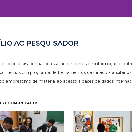
ÍLIO AO PESQUISADOR
os o pesquisador na localização de fontes de informação e outro
o. Temos um programa de treinamentos destinado a auxiliar os u
do empréstimo de material ao acesso a bases de dados internaci
nação
AS E COMUNICADOS