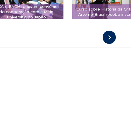
CA e EACH renovam convênio
Curso sobre História da Crít
de cooperação com a Meio
Arte no Brasil recebe inscr
University, do Japão