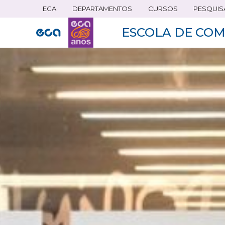
ECA
DEPARTAMENTOS
CURSOS
PESQUIS
Pular
para
ESCOLA DE COM
o
conteúdo
principal