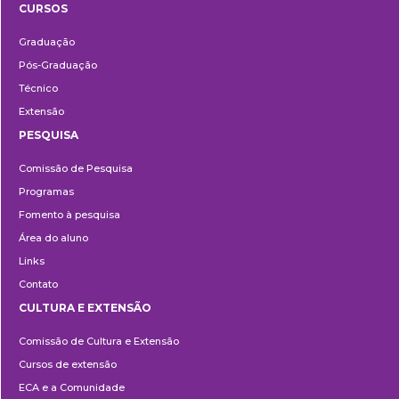
CURSOS
Ensino
Graduação
Pós-Graduação
Técnico
Extensão
PESQUISA
Pesquisa
Comissão de Pesquisa
Programas
Fomento à pesquisa
Área do aluno
Links
Contato
CULTURA E EXTENSÃO
Cultura
Comissão de Cultura e Extensão
e
Cursos de extensão
Extensão
ECA e a Comunidade