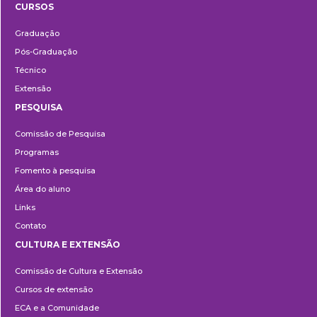
CURSOS
Ensino
Graduação
Pós-Graduação
Técnico
Extensão
PESQUISA
Pesquisa
Comissão de Pesquisa
Programas
Fomento à pesquisa
Área do aluno
Links
Contato
CULTURA E EXTENSÃO
Cultura
Comissão de Cultura e Extensão
e
Cursos de extensão
Extensão
ECA e a Comunidade