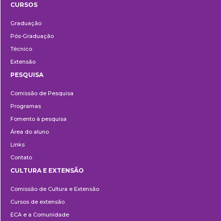
CURSOS
Ensino
Graduação
Pós-Graduação
Técnico
Extensão
PESQUISA
Pesquisa
Comissão de Pesquisa
Programas
Fomento à pesquisa
Área do aluno
Links
Contato
CULTURA E EXTENSÃO
Cultura
Comissão de Cultura e Extensão
e
Cursos de extensão
Extensão
ECA e a Comunidade