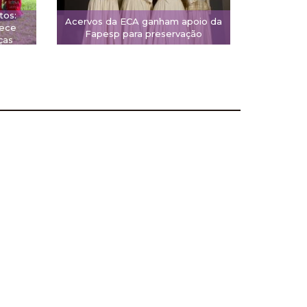
tos:
Acervos da ECA ganham apoio da
rece
Fapesp para preservação
ças