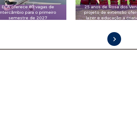
ECA oferece 87 vagas de
25 anos de Rosa dos Ven
intercâmbio para o primeiro
projeto de extensão ofe
semestre de 2027
lazer e educação a crian