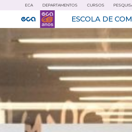
ECA
DEPARTAMENTOS
CURSOS
PESQUIS
Pular
para
ESCOLA DE COM
o
conteúdo
principal