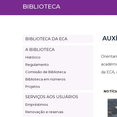
BIBLIOTECA
AUX
BIBLIOTECA DA ECA
Page
Biblioteca
A BIBLIOTECA
Orientam
Histórico
acadêmic
Regulamento
Comissão de Biblioteca
da ECA, 
Biblioteca em números
Projetos
Pagi
NOTÍCI
SERVIÇOS AOS USUÁRIOS
Empréstimos
Renovação e reservas