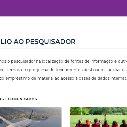
ÍLIO AO PESQUISADOR
os o pesquisador na localização de fontes de informação e outro
o. Temos um programa de treinamentos destinado a auxiliar os u
do empréstimo de material ao acesso a bases de dados internaci
nação
AS E COMUNICADOS