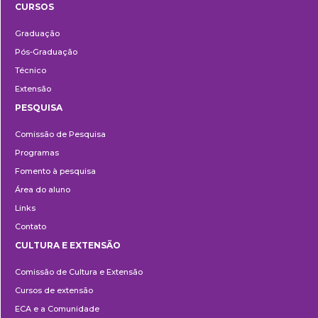
CURSOS
Ensino
Graduação
Pós-Graduação
Técnico
Extensão
PESQUISA
Pesquisa
Comissão de Pesquisa
Programas
Fomento à pesquisa
Área do aluno
Links
Contato
CULTURA E EXTENSÃO
Cultura
Comissão de Cultura e Extensão
e
Cursos de extensão
Extensão
ECA e a Comunidade