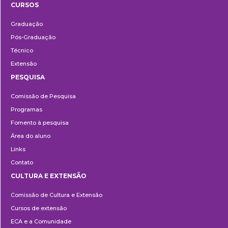
CURSOS
Ensino
Graduação
Pós-Graduação
Técnico
Extensão
PESQUISA
Pesquisa
Comissão de Pesquisa
Programas
Fomento à pesquisa
Área do aluno
Links
Contato
CULTURA E EXTENSÃO
Cultura
Comissão de Cultura e Extensão
e
Cursos de extensão
Extensão
ECA e a Comunidade