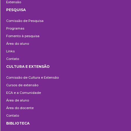
Extensão
PESQUISA
Pesquisa
Comissão de Pesquisa
Programas
Fomento à pesquisa
Área do aluno
Links
Contato
CULTURA E EXTENSÃO
Cultura
Comissão de Cultura e Extensão
e
Cursos de extensão
Extensão
ECA e a Comunidade
Área de aluno
Área do docente
Contato
BIBLIOTECA
Biblioteca