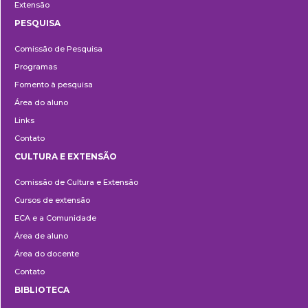
Extensão
PESQUISA
Pesquisa
Comissão de Pesquisa
Programas
Fomento à pesquisa
Área do aluno
Links
Contato
CULTURA E EXTENSÃO
Cultura
Comissão de Cultura e Extensão
e
Cursos de extensão
Extensão
ECA e a Comunidade
Área de aluno
Área do docente
Contato
BIBLIOTECA
Biblioteca