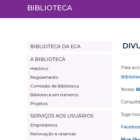
BIBLIOTECA
DIV
BIBLIOTECA DA ECA
Page
Biblioteca
A BIBLIOTECA
Para aco
Histórico
Bibliote
Regulamento
Comissão de Biblioteca
Nosso
B
Biblioteca em números
Consulte
Projetos
Siga-nos 
SERVIÇOS AOS USUÁRIOS
Empréstimos
Facebo
Renovação e reservas
Blue Sk