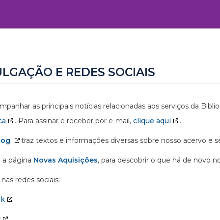
ULGAÇÃO E REDES SOCIAIS
mpanhar as principais notícias relacionadas aos serviços da Bibl
ca
. Para assinar e receber por e-mail,
clique aqui
.
log
traz textos e informações diversas sobre nosso acervo e se
 a página
Novas Aquisições
, para descobrir o que há de novo n
nas redes sociais:
ok
y