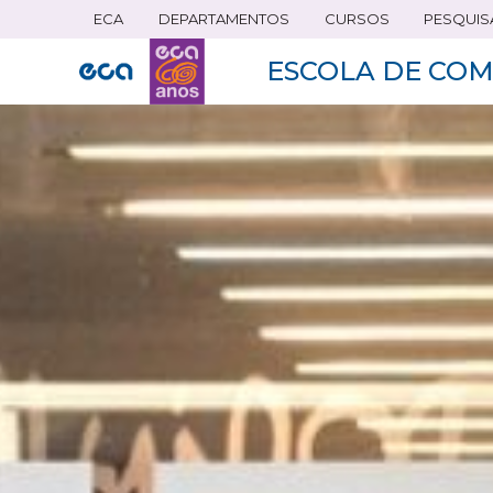
ECA
DEPARTAMENTOS
CURSOS
PESQUIS
Pular
para
ESCOLA DE COM
o
conteúdo
principal