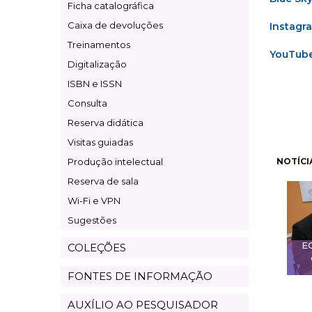
Ficha catalográfica
Caixa de devoluções
Instagr
Treinamentos
YouTub
Digitalização
ISBN e ISSN
Consulta
Reserva didática
Visitas guiadas
Pagi
Produção intelectual
NOTÍCI
Reserva de sala
Wi-Fi e VPN
Sugestões
E
COLEÇÕES
FONTES DE INFORMAÇÃO
AUXÍLIO AO PESQUISADOR