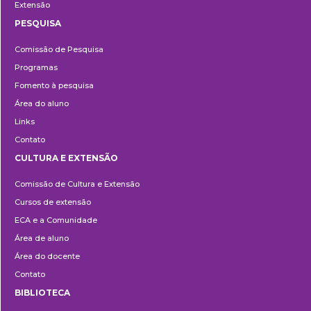
Extensão
PESQUISA
Pesquisa
Comissão de Pesquisa
Programas
Fomento à pesquisa
Área do aluno
Links
Contato
CULTURA E EXTENSÃO
Cultura
Comissão de Cultura e Extensão
e
Cursos de extensão
Extensão
ECA e a Comunidade
Área de aluno
Área do docente
Contato
BIBLIOTECA
Biblioteca