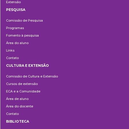
Extensão
PESQUISA
Pesquisa
Comissão de Pesquisa
Programas
Fomento à pesquisa
Área do aluno
Links
Contato
CULTURA E EXTENSÃO
Cultura
Comissão de Cultura e Extensão
e
Cursos de extensão
Extensão
ECA e a Comunidade
Área de aluno
Área do docente
Contato
BIBLIOTECA
Biblioteca