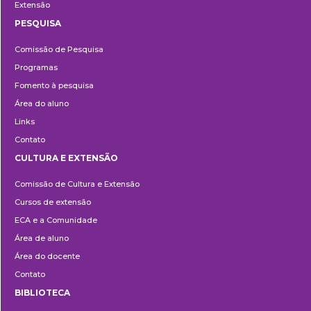
Extensão
PESQUISA
Pesquisa
Comissão de Pesquisa
Programas
Fomento à pesquisa
Área do aluno
Links
Contato
CULTURA E EXTENSÃO
Cultura
Comissão de Cultura e Extensão
e
Cursos de extensão
Extensão
ECA e a Comunidade
Área de aluno
Área do docente
Contato
BIBLIOTECA
Biblioteca