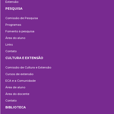
Extensão
PESQUISA
Pesquisa
Comissão de Pesquisa
Programas
Fomento à pesquisa
Área do aluno
Links
Contato
CULTURA E EXTENSÃO
Cultura
Comissão de Cultura e Extensão
e
Cursos de extensão
Extensão
ECA e a Comunidade
Área de aluno
Área do docente
Contato
BIBLIOTECA
Biblioteca