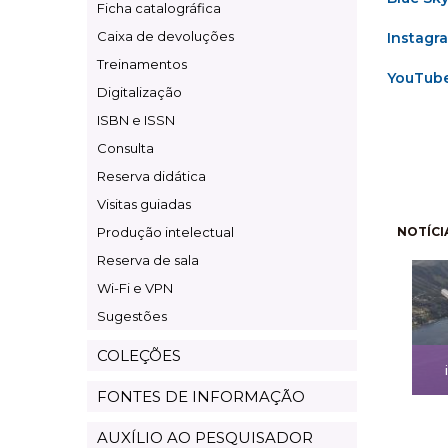
Ficha catalográfica
Caixa de devoluções
Instagr
Treinamentos
YouTub
Digitalização
ISBN e ISSN
Consulta
Reserva didática
Visitas guiadas
Pagi
Produção intelectual
NOTÍCI
Reserva de sala
Wi-Fi e VPN
Sugestões
COLEÇÕES
FONTES DE INFORMAÇÃO
AUXÍLIO AO PESQUISADOR