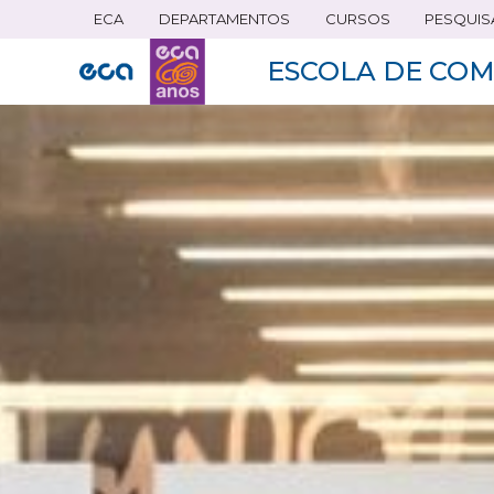
ECA
DEPARTAMENTOS
CURSOS
PESQUIS
Pular
para
ESCOLA DE COM
o
conteúdo
principal