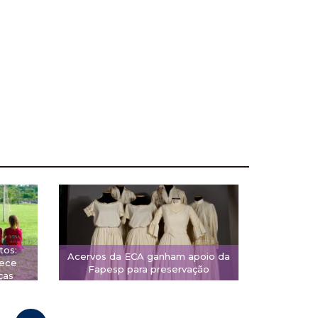
tos:
Acervos da ECA ganham apoio da
rece
Fapesp para preservação
ças