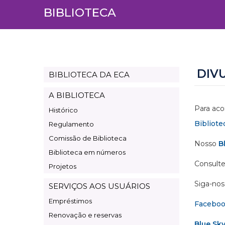
BIBLIOTECA
DIV
BIBLIOTECA DA ECA
Page
Biblioteca
A BIBLIOTECA
Para aco
Histórico
Bibliote
Regulamento
Comissão de Biblioteca
Nosso
B
Biblioteca em números
Consulte
Projetos
Siga-nos 
SERVIÇOS AOS USUÁRIOS
Empréstimos
Facebo
Renovação e reservas
Blue Sk