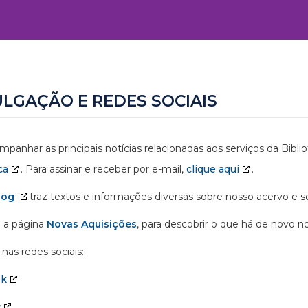
ULGAÇÃO E REDES SOCIAIS
mpanhar as principais notícias relacionadas aos serviços da Bibl
ca
. Para assinar e receber por e-mail,
clique aqui
.
log
traz textos e informações diversas sobre nosso acervo e se
 a página
Novas Aquisições
, para descobrir o que há de novo n
nas redes sociais:
ok
y