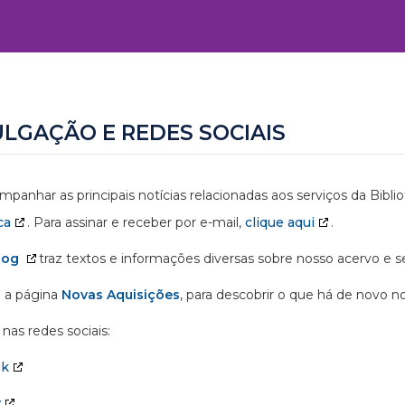
ULGAÇÃO E REDES SOCIAIS
mpanhar as principais notícias relacionadas aos serviços da Bibl
ca
. Para assinar e receber por e-mail,
clique aqui
.
log
traz textos e informações diversas sobre nosso acervo e se
 a página
Novas Aquisições
, para descobrir o que há de novo n
nas redes sociais:
ok
y