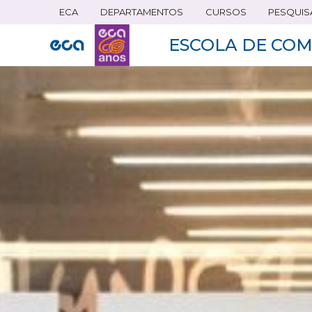
ECA
DEPARTAMENTOS
CURSOS
PESQUIS
Pular
para
ESCOLA DE COM
o
conteúdo
principal