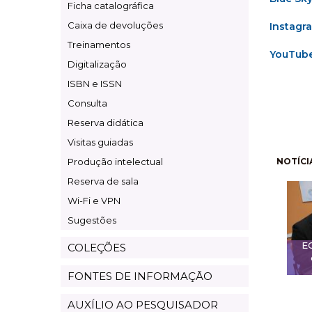
Ficha catalográfica
Caixa de devoluções
Instagr
Treinamentos
YouTub
Digitalização
ISBN e ISSN
Consulta
Reserva didática
Visitas guiadas
Pagi
Produção intelectual
NOTÍCI
Reserva de sala
Wi-Fi e VPN
Sugestões
E
COLEÇÕES
FONTES DE INFORMAÇÃO
AUXÍLIO AO PESQUISADOR