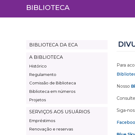
BIBLIOTECA
DIV
BIBLIOTECA DA ECA
Page
Biblioteca
A BIBLIOTECA
Para aco
Histórico
Bibliote
Regulamento
Comissão de Biblioteca
Nosso
B
Biblioteca em números
Consulte
Projetos
Siga-nos 
SERVIÇOS AOS USUÁRIOS
Empréstimos
Facebo
Renovação e reservas
Blue Sk