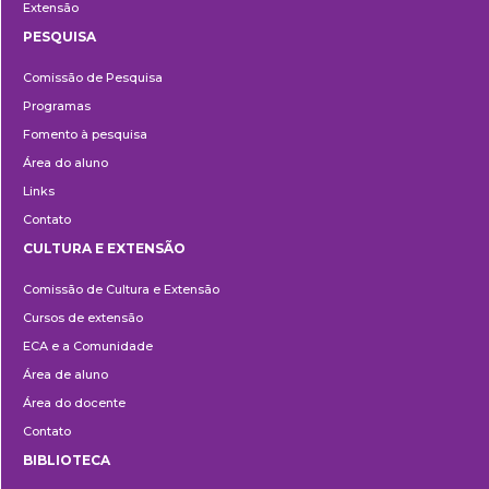
Extensão
PESQUISA
Pesquisa
Comissão de Pesquisa
Programas
Fomento à pesquisa
Área do aluno
Links
Contato
CULTURA E EXTENSÃO
Cultura
Comissão de Cultura e Extensão
e
Cursos de extensão
Extensão
ECA e a Comunidade
Área de aluno
Área do docente
Contato
BIBLIOTECA
Biblioteca