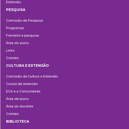
Extensão
PESQUISA
Pesquisa
Comissão de Pesquisa
Programas
Fomento à pesquisa
Área do aluno
Links
Contato
CULTURA E EXTENSÃO
Cultura
Comissão de Cultura e Extensão
e
Cursos de extensão
Extensão
ECA e a Comunidade
Área de aluno
Área do docente
Contato
BIBLIOTECA
Biblioteca