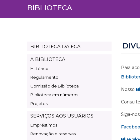
BIBLIOTECA
DIV
BIBLIOTECA DA ECA
Page
Biblioteca
A BIBLIOTECA
Para aco
Histórico
Bibliote
Regulamento
Comissão de Biblioteca
Nosso
B
Biblioteca em números
Consulte
Projetos
Siga-nos 
SERVIÇOS AOS USUÁRIOS
Empréstimos
Facebo
Renovação e reservas
Blue Sk