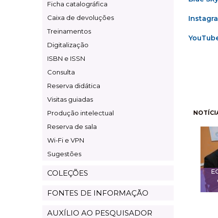
Ficha catalográfica
Caixa de devoluções
Instagr
Treinamentos
YouTub
Digitalização
ISBN e ISSN
Consulta
Reserva didática
Visitas guiadas
Pagi
Produção intelectual
NOTÍCI
Reserva de sala
Wi-Fi e VPN
Sugestões
E
COLEÇÕES
FONTES DE INFORMAÇÃO
AUXÍLIO AO PESQUISADOR