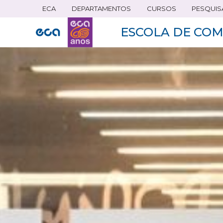
ECA
DEPARTAMENTOS
CURSOS
PESQUIS
Pular
para
ESCOLA DE COM
o
conteúdo
principal