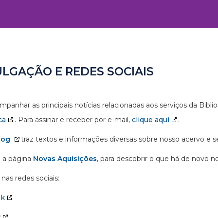
ULGAÇÃO E REDES SOCIAIS
mpanhar as principais notícias relacionadas aos serviços da Bibl
ca
. Para assinar e receber por e-mail,
clique aqui
.
log
traz textos e informações diversas sobre nosso acervo e se
 a página
Novas Aquisições
, para descobrir o que há de novo n
nas redes sociais:
ok
y