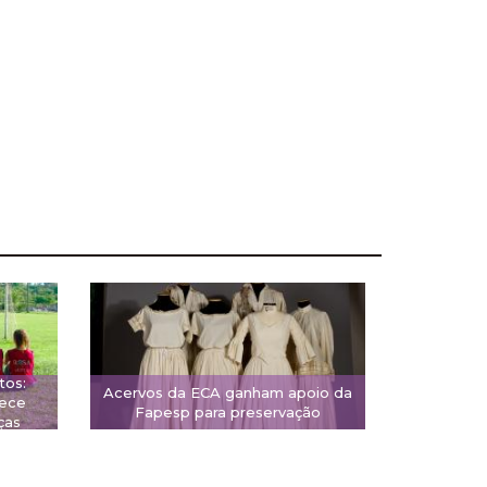
tos:
Acervos da ECA ganham apoio da
rece
Fapesp para preservação
ças