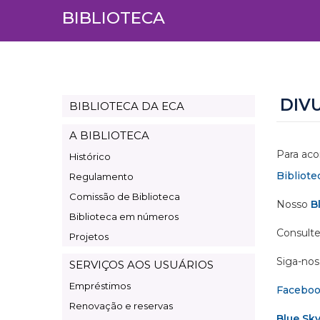
BIBLIOTECA
DIV
BIBLIOTECA DA ECA
Page
Biblioteca
A BIBLIOTECA
Para aco
Histórico
Bibliote
Regulamento
Comissão de Biblioteca
Nosso
B
Biblioteca em números
Consulte
Projetos
Siga-nos 
SERVIÇOS AOS USUÁRIOS
Empréstimos
Facebo
Renovação e reservas
Blue Sk