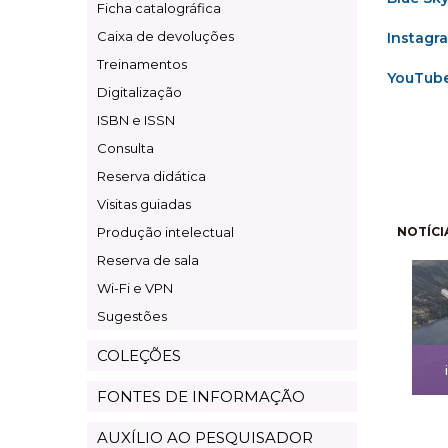
Ficha catalográfica
Caixa de devoluções
Instagr
Treinamentos
YouTub
Digitalização
ISBN e ISSN
Consulta
Reserva didática
Visitas guiadas
Pagi
Produção intelectual
NOTÍCI
Reserva de sala
Wi-Fi e VPN
Sugestões
COLEÇÕES
FONTES DE INFORMAÇÃO
AUXÍLIO AO PESQUISADOR