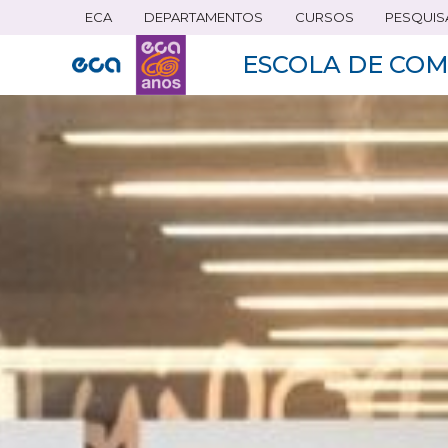
ECA
DEPARTAMENTOS
CURSOS
PESQUIS
Pular
para
ESCOLA DE COM
o
conteúdo
principal