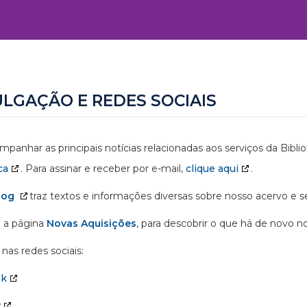
ULGAÇÃO E REDES SOCIAIS
mpanhar as principais notícias relacionadas aos serviços da Bibl
ca
. Para assinar e receber por e-mail,
clique aqui
.
log
traz textos e informações diversas sobre nosso acervo e se
 a página
Novas Aquisições
, para descobrir o que há de novo n
nas redes sociais:
ok
y