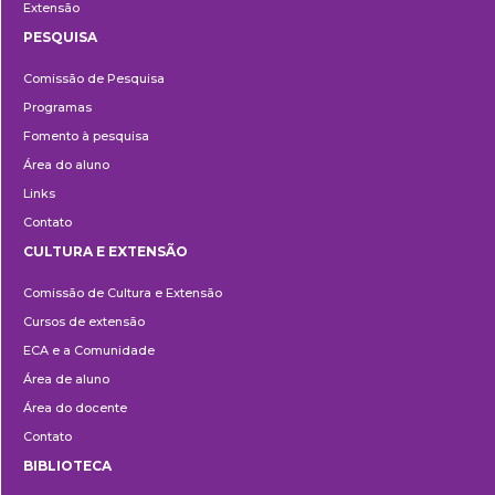
Extensão
PESQUISA
Pesquisa
Comissão de Pesquisa
Programas
Fomento à pesquisa
Área do aluno
Links
Contato
CULTURA E EXTENSÃO
Cultura
Comissão de Cultura e Extensão
e
Cursos de extensão
Extensão
ECA e a Comunidade
Área de aluno
Área do docente
Contato
BIBLIOTECA
Biblioteca