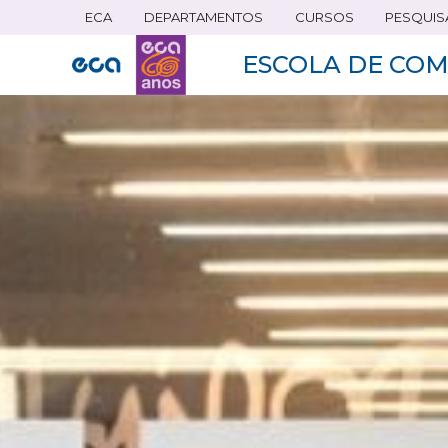
ECA
DEPARTAMENTOS
CURSOS
PESQUIS
Pular
para
ESCOLA DE COM
o
conteúdo
principal