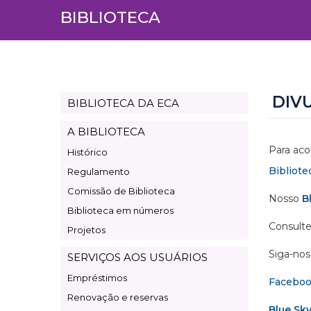
BIBLIOTECA
DIV
BIBLIOTECA DA ECA
Page
Biblioteca
A BIBLIOTECA
Para aco
Histórico
Bibliote
Regulamento
Comissão de Biblioteca
Nosso
B
Biblioteca em números
Consulte
Projetos
Siga-nos 
SERVIÇOS AOS USUÁRIOS
Empréstimos
Facebo
Renovação e reservas
Blue Sk