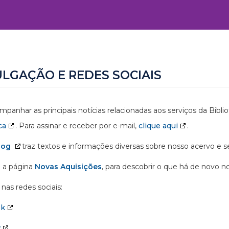
ULGAÇÃO E REDES SOCIAIS
mpanhar as principais notícias relacionadas aos serviços da Bibl
ca
. Para assinar e receber por e-mail,
clique aqui
.
log
traz textos e informações diversas sobre nosso acervo e se
 a página
Novas Aquisições
, para descobrir o que há de novo n
nas redes sociais:
ok
y