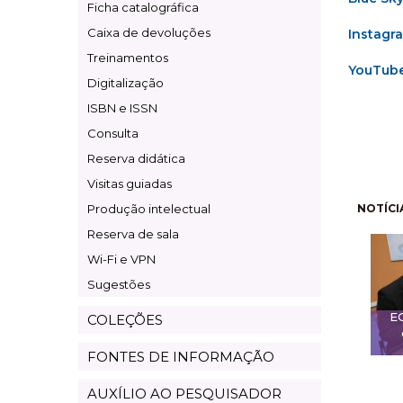
Ficha catalográfica
Caixa de devoluções
Instagr
Treinamentos
YouTub
Digitalização
ISBN e ISSN
Consulta
Reserva didática
Visitas guiadas
Pagi
Produção intelectual
NOTÍCI
Reserva de sala
Wi-Fi e VPN
Sugestões
E
COLEÇÕES
FONTES DE INFORMAÇÃO
AUXÍLIO AO PESQUISADOR