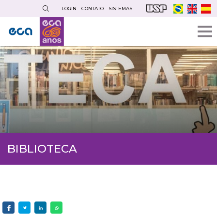
Pular
LOGIN
CONTATO
SISTEMAS
para
o
conteúdo
principal
BIBLIOTECA