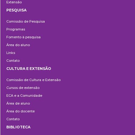
Extensão
PESQUISA
Pesquisa
Comissão de Pesquisa
Programas
Fomento à pesquisa
Área do aluno
Links
Contato
CULTURA E EXTENSÃO
Cultura
Comissão de Cultura e Extensão
e
Cursos de extensão
Extensão
ECA e a Comunidade
Área de aluno
Área do docente
Contato
BIBLIOTECA
Biblioteca