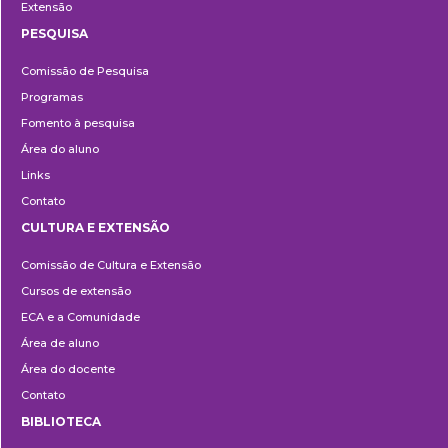
Extensão
PESQUISA
Pesquisa
Comissão de Pesquisa
Programas
Fomento à pesquisa
Área do aluno
Links
Contato
CULTURA E EXTENSÃO
Cultura
Comissão de Cultura e Extensão
e
Cursos de extensão
Extensão
ECA e a Comunidade
Área de aluno
Área do docente
Contato
BIBLIOTECA
Biblioteca