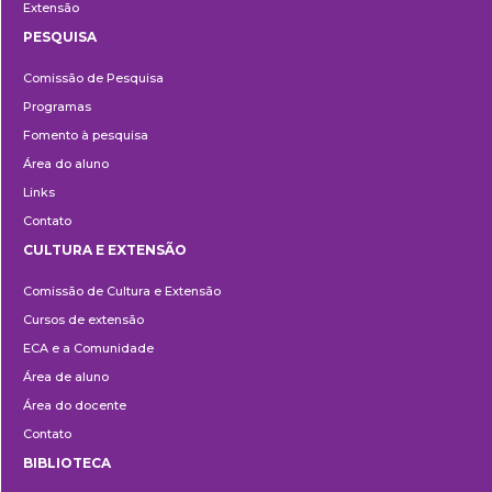
Extensão
PESQUISA
Pesquisa
Comissão de Pesquisa
Programas
Fomento à pesquisa
Área do aluno
Links
Contato
CULTURA E EXTENSÃO
Cultura
Comissão de Cultura e Extensão
e
Cursos de extensão
Extensão
ECA e a Comunidade
Área de aluno
Área do docente
Contato
BIBLIOTECA
Biblioteca