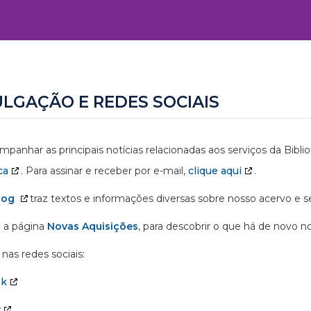
ULGAÇÃO E REDES SOCIAIS
mpanhar as principais notícias relacionadas aos serviços da Bibl
ca
. Para assinar e receber por e-mail,
clique aqui
.
log
traz textos e informações diversas sobre nosso acervo e se
 a página
Novas Aquisições
, para descobrir o que há de novo n
nas redes sociais:
ok
y