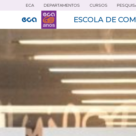
ECA
DEPARTAMENTOS
CURSOS
PESQUIS
Pular
para
ESCOLA DE COM
o
conteúdo
principal