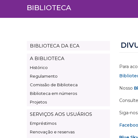
BIBLIOTECA
DIV
BIBLIOTECA DA ECA
Page
Biblioteca
A BIBLIOTECA
Para aco
Histórico
Bibliote
Regulamento
Comissão de Biblioteca
Nosso
B
Biblioteca em números
Consulte
Projetos
Siga-nos 
SERVIÇOS AOS USUÁRIOS
Empréstimos
Facebo
Renovação e reservas
Blue Sk