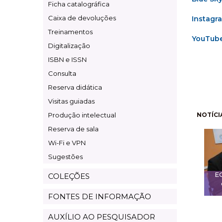
Ficha catalográfica
Caixa de devoluções
Instagr
Treinamentos
YouTub
Digitalização
ISBN e ISSN
Consulta
Reserva didática
Visitas guiadas
Pagi
Produção intelectual
NOTÍCI
Reserva de sala
Wi-Fi e VPN
Sugestões
E
COLEÇÕES
FONTES DE INFORMAÇÃO
AUXÍLIO AO PESQUISADOR