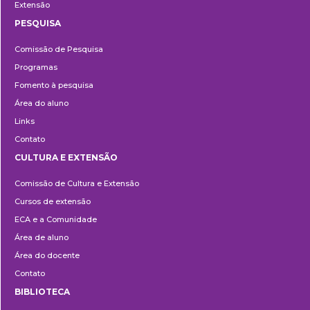
Extensão
PESQUISA
Pesquisa
Comissão de Pesquisa
Programas
Fomento à pesquisa
Área do aluno
Links
Contato
CULTURA E EXTENSÃO
Cultura
Comissão de Cultura e Extensão
e
Cursos de extensão
Extensão
ECA e a Comunidade
Área de aluno
Área do docente
Contato
BIBLIOTECA
Biblioteca