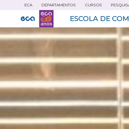
ECA
DEPARTAMENTOS
CURSOS
PESQUIS
Pular
para
ESCOLA DE COM
o
conteúdo
principal