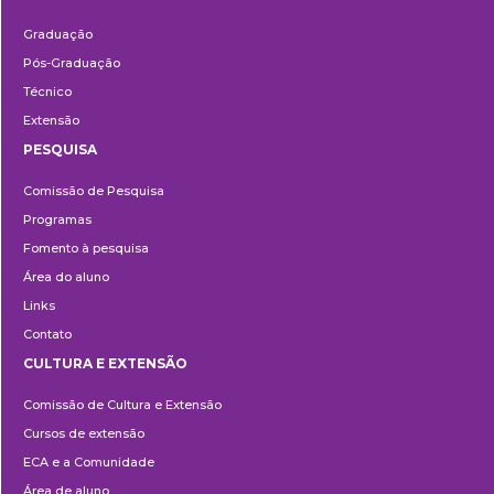
Ensino
Graduação
Pós-Graduação
Técnico
Extensão
PESQUISA
Pesquisa
Comissão de Pesquisa
Programas
Fomento à pesquisa
Área do aluno
Links
Contato
CULTURA E EXTENSÃO
Cultura
Comissão de Cultura e Extensão
e
Cursos de extensão
Extensão
ECA e a Comunidade
Área de aluno