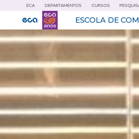
ECA
DEPARTAMENTOS
CURSOS
PESQUIS
Pular
para
ESCOLA DE COM
o
conteúdo
principal