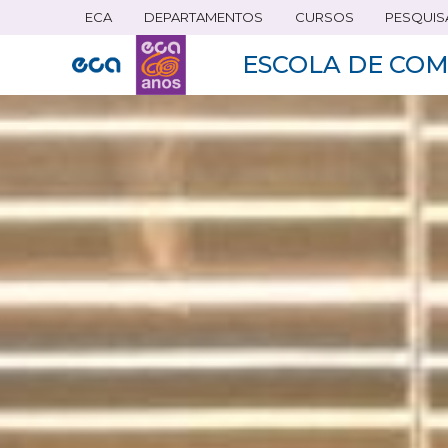
ECA
DEPARTAMENTOS
CURSOS
PESQUIS
Pular
para
ESCOLA DE COM
o
conteúdo
principal