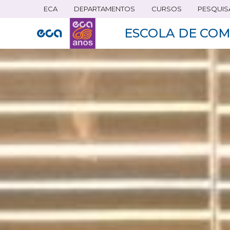
ECA
DEPARTAMENTOS
CURSOS
PESQUIS
Pular
para
ESCOLA DE COM
o
conteúdo
principal