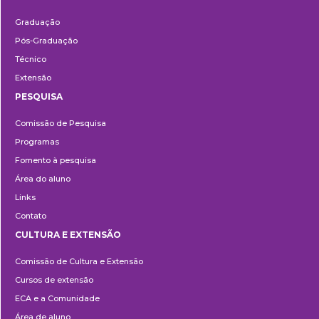
Ensino
Graduação
Pós-Graduação
Técnico
Extensão
PESQUISA
Pesquisa
Comissão de Pesquisa
Programas
Fomento à pesquisa
Área do aluno
Links
Contato
CULTURA E EXTENSÃO
Cultura
Comissão de Cultura e Extensão
e
Cursos de extensão
Extensão
ECA e a Comunidade
Área de aluno