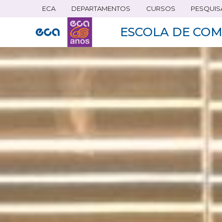
ECA
DEPARTAMENTOS
CURSOS
PESQUIS
Pular
para
ESCOLA DE COM
o
conteúdo
principal