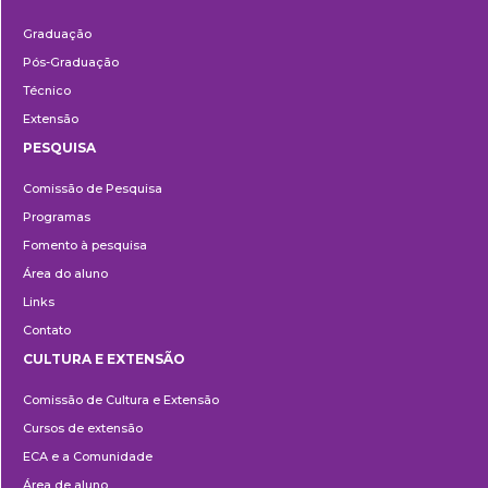
Ensino
Graduação
Pós-Graduação
Técnico
Extensão
PESQUISA
Pesquisa
Comissão de Pesquisa
Programas
Fomento à pesquisa
Área do aluno
Links
Contato
CULTURA E EXTENSÃO
Cultura
Comissão de Cultura e Extensão
e
Cursos de extensão
Extensão
ECA e a Comunidade
Área de aluno