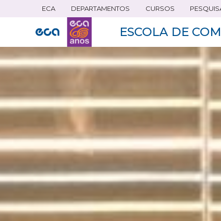
ECA
DEPARTAMENTOS
CURSOS
PESQUIS
Pular
para
ESCOLA DE COM
o
conteúdo
principal