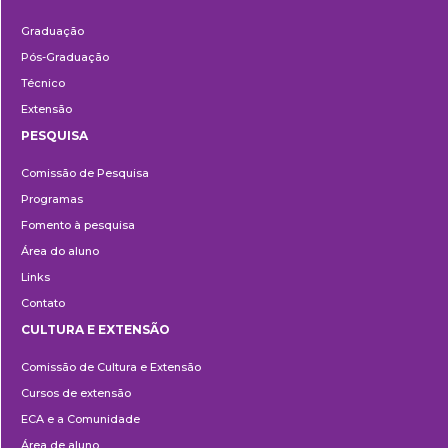
Ensino
Graduação
Pós-Graduação
Técnico
Extensão
PESQUISA
Pesquisa
Comissão de Pesquisa
Programas
Fomento à pesquisa
Área do aluno
Links
Contato
CULTURA E EXTENSÃO
Cultura
Comissão de Cultura e Extensão
e
Cursos de extensão
Extensão
ECA e a Comunidade
Área de aluno