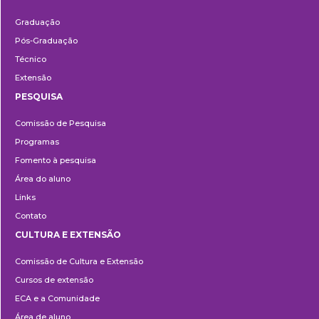
Ensino
Graduação
Pós-Graduação
Técnico
Extensão
PESQUISA
Pesquisa
Comissão de Pesquisa
Programas
Fomento à pesquisa
Área do aluno
Links
Contato
CULTURA E EXTENSÃO
Cultura
Comissão de Cultura e Extensão
e
Cursos de extensão
Extensão
ECA e a Comunidade
Área de aluno