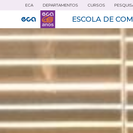
ECA
DEPARTAMENTOS
CURSOS
PESQUIS
Pular
para
ESCOLA DE COM
o
conteúdo
principal