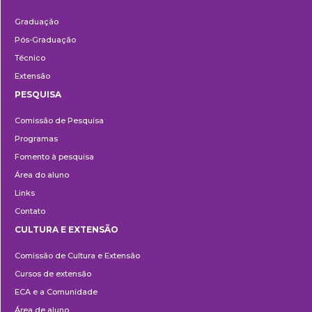
Ensino
Graduação
Pós-Graduação
Técnico
Extensão
PESQUISA
Pesquisa
Comissão de Pesquisa
Programas
Fomento à pesquisa
Área do aluno
Links
Contato
CULTURA E EXTENSÃO
Cultura
Comissão de Cultura e Extensão
e
Cursos de extensão
Extensão
ECA e a Comunidade
Área de aluno