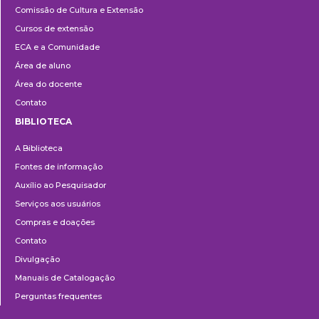
Comissão de Cultura e Extensão
e
Cursos de extensão
Extensão
ECA e a Comunidade
Área de aluno
Área do docente
Contato
BIBLIOTECA
Biblioteca
A Biblioteca
Fontes de informação
Auxílio ao Pesquisador
Serviços aos usuários
Compras e doações
Contato
Divulgação
Manuais de Catalogação
Perguntas frequentes